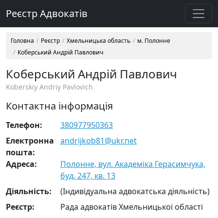
Реєстр Адвокатів
Головна
Реєстр
Хмельницька область
м. Полонне
Коберський Андрій Павлович
Коберський Андрій Павлович
Koberskiy Andriy Pavlovich
Контактна інформація
Телефон:
380977950363
Електронна
andrijkob81@ukr.net
пошта:
Адреса:
Полонне, вул. Академіка Герасимчука,
буд. 247, кв. 13
Діяльність:
(Індивідуальна адвокатська діяльність)
Реєстр:
Рада адвокатів Хмельницької області