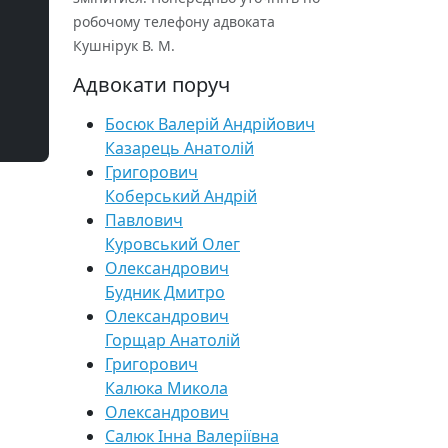
робочому телефону адвоката
Кушнірук В. М.
Адвокати поруч
Босюк Валерій Андрійович
Казарець Анатолій
Григорович
Коберський Андрій
Павлович
Куровський Олег
Олександрович
Будник Дмитро
Олександрович
Горщар Анатолій
Григорович
Калюка Микола
Олександрович
Салюк Інна Валеріївна