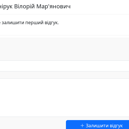
нірук Вілорій Мар'янович
е залишити перший відгук.
Залишити відгук