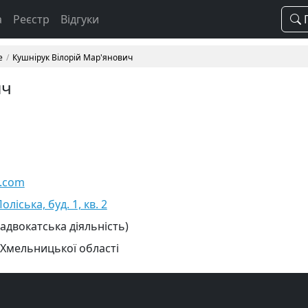
а
Реєстр
Відгуки
П
е
Кушнірук Вілорій Мар'янович
ич
l.com
ліська, буд. 1, кв. 2
 адвокатська діяльність)
 Хмельницької області