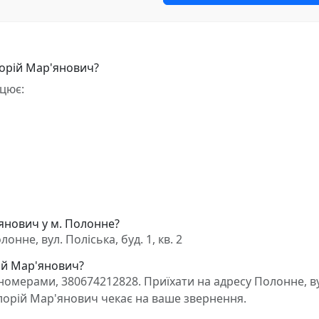
лорій Мар'янович?
цює:
'янович у м. Полонне?
нне, вул. Поліська, буд. 1, кв. 2
рій Мар'янович?
омерами, 380674212828. Приїхати на адресу Полонне, ву
 Вілорій Мар'янович чекає на ваше звернення.