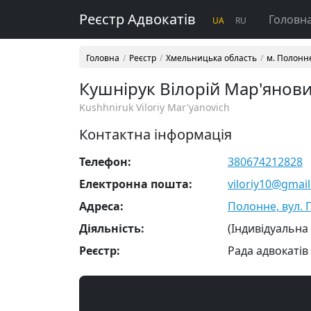
Реєстр Адвокатів
Головн
UA
RU
Головна
Реєстр
Хмельницька область
м. Полонн
Кушнірук Вілорій Мар'янов
Kushhniruk Viloriy Mar'yanovich
Контактна інформація
Телефон:
380674212828
Електронна пошта:
viloriy10@gmai
Адреса:
Полонне, вул. По
Діяльність:
(Індивідуальна
Реєстр:
Рада адвокатів