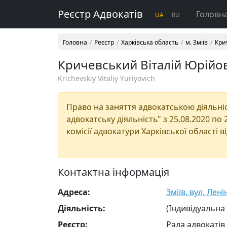
Реєстр Адвокатів
Головн
UA
RU
Головна
Реєстр
Харківська область
м. Зміїв
Кри
Кричевський Віталій Юрійо
Krichevskiy Vitaliy Yuriyovich
Право на заняття адвокатською діяльніст
адвокатську діяльність" з 25.08.2020 по
комісії адвокатури Харківської області в
Контактна інформація
Адреса:
Зміїв, вул. Лені
Діяльність:
(Індивідуальна
Реєстр:
Рада адвокатів 