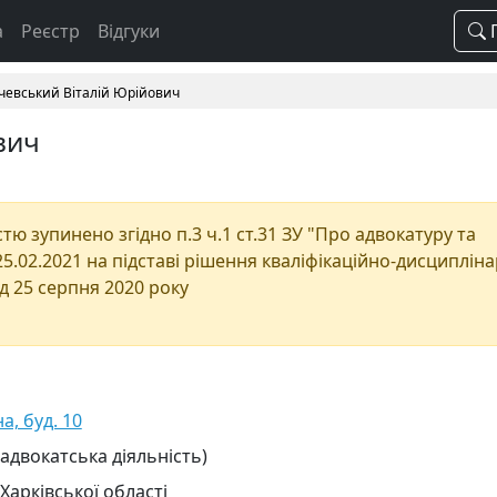
а
Реєстр
Відгуки
П
чевський Віталій Юрійович
вич
ю зупинено згідно п.3 ч.1 ст.31 ЗУ "Про адвокатуру та
 25.02.2021 на підставі рішення кваліфікаційно-дисциплін
ід 25 серпня 2020 року
на, буд. 10
 адвокатська діяльність)
Харківської області