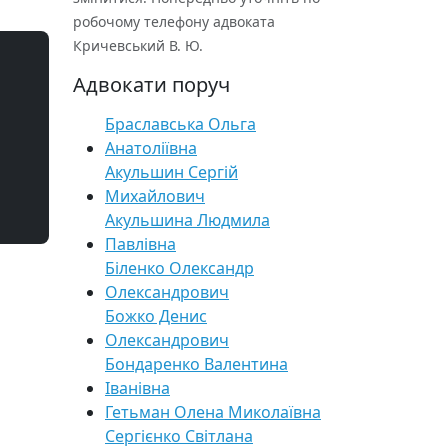
робочому телефону адвоката
Кричевський В. Ю.
Адвокати поруч
Браславська Ольга
Анатоліївна
Акульшин Сергій
Михайлович
Акульшина Людмила
Павлівна
Біленко Олександр
Олександрович
Божко Денис
Олександрович
Бондаренко Валентина
Іванівна
Гетьман Олена Миколаївна
Сергієнко Світлана