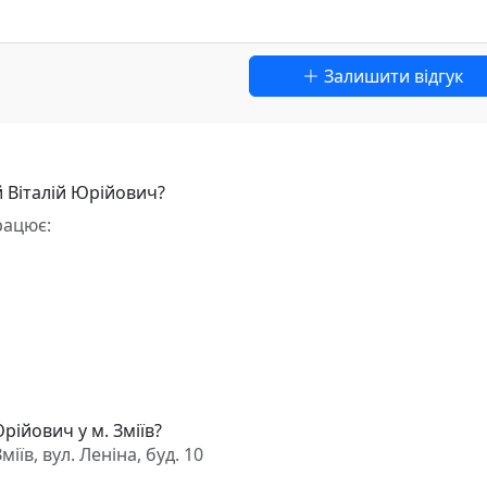
Залишити відгук
 Віталій Юрійович?
рацює:
рійович у м. Зміїв?
їв, вул. Леніна, буд. 10