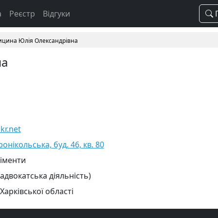
а
Реєстр
Відгуки
П
ицина Юлія Олександрівна
на
kr.net
ронікольська, буд. 46, кв. 80
ліменти
 адвокатська діяльність)
Харківської області