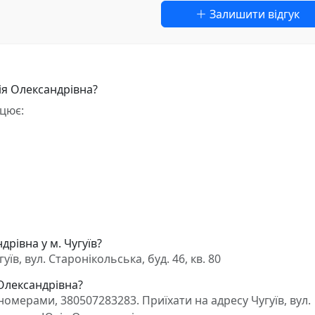
Залишити відгук
ія Олександрівна?
цює:
рівна у м. Чугуїв?
в, вул. Старонікольська, буд. 46, кв. 80
 Олександрівна?
мерами, 380507283283. Приїхати на адресу Чугуїв, вул.