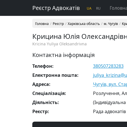
Реєстр Адвокатів
Головн
UA
RU
Головна
Реєстр
Харківська область
м. Чугуїв
Кр
Крицина Юлія Олександрів
Kricina Yuliya Oleksandrivna
Контактна інформація
Телефон:
380507283283
Електронна пошта:
juliya_krizina@u
Адреса:
Чугуїв, вул. Ста
Cпеціалізація:
Розлучення, А
Діяльність:
(Індивідуальна
Реєстр:
Рада адвокатів 