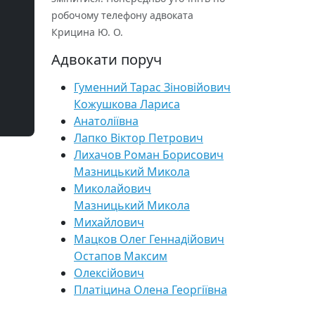
робочому телефону адвоката
Крицина Ю. О.
Адвокати поруч
Гуменний Тарас Зіновійович
Кожушкова Лариса
Анатоліївна
Лапко Віктор Петрович
Лихачов Роман Борисович
Мазницький Микола
Миколайович
Мазницький Микола
Михайлович
Мацков Олег Геннадійович
Остапов Максим
Олексійович
Платіцина Олена Георгіївна