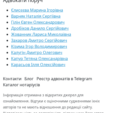
Адвокати поруч
Єлисєєва Марина Ігорівна
Варняк Наталія Сергіївна
Гілін Євген Олександрович
Дробіков Данило Сергійович
Жованник Лариса Миколаївна
Захаров Дмитро Сергійович
Кізима Ігор Володимирович
Калугін Дмитро Олегович
Капур Тетяна Олександрівна
Карасьов Ілля Олексійович
Контакти
Блог
Реєстр адвокатів в Telegram
Каталог нотаріусів
Інформація отримана з відкритих джерел для
ознайомлення. Відгуки є оціночними судженнями їхніх
авторів та не мають відношення до редакції сайту.