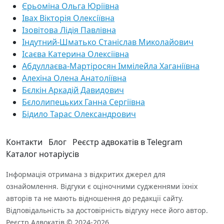
Єрьоміна Ольга Юріївна
Івах Вікторія Олексіївна
Ізовітова Лідія Павлівна
Індутний-Шматько Станіслав Миколайович
Ісаєва Катерина Олексіївна
Абдуллаєва-Мартіросян Іммілейла Хаганіївна
Алехіна Олена Анатоліївна
Бєлкін Аркадій Давидович
Бєлолипецьких Ганна Сергіївна
Бідило Тарас Олександрович
Контакти
Блог
Реєстр адвокатів в Telegram
Каталог нотаріусів
Інформація отримана з відкритих джерел для
ознайомлення. Відгуки є оціночними судженнями їхніх
авторів та не мають відношення до редакції сайту.
Відповідальність за достовірність відгуку несе його автор.
Реєстр Адвокатів © 2024-2026