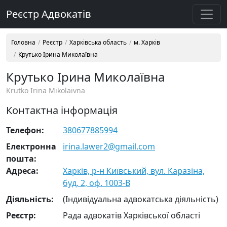
Реєстр Адвокатів
Головна
Реєстр
Харківська область
м. Харків
Крутько Ірина Миколаївна
Крутько Ірина Миколаївна
Krutko Irina Mikolaivna
Контактна інформація
Телефон:
380677885994
Електронна
irina.lawer2@gmail.com
пошта:
Адреса:
Харків, р-н Київський, вул. Каразіна,
буд. 2, оф. 1003-В
Діяльність:
(Індивідуальна адвокатська діяльність)
Реєстр:
Рада адвокатів Харківської області