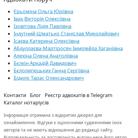
Єрьоміна Ольга Юріївна
Івах Вікторія Олексіївна
Ізовітова Лідія Павлівна
Індутний-Шматько Станіслав Миколайович
Ісаєва Катерина Олексіївна
Абдуллаєва-Мартіросян Іммілейла Хаганіївна
Алехіна Олена Анатоліївна
Бєлкін Аркадій Давидович
Бєлолипецьких Ганна Сергіївна
Бідило Тарас Олександрович
Контакти
Блог
Реєстр адвокатів в Telegram
Каталог нотаріусів
Інформація отримана з відкритих джерел для
ознайомлення. Відгуки є оціночними судженнями їхніх
авторів та не мають відношення до редакції сайту.
Відповідальність за достовірність відгуку несе його автор.