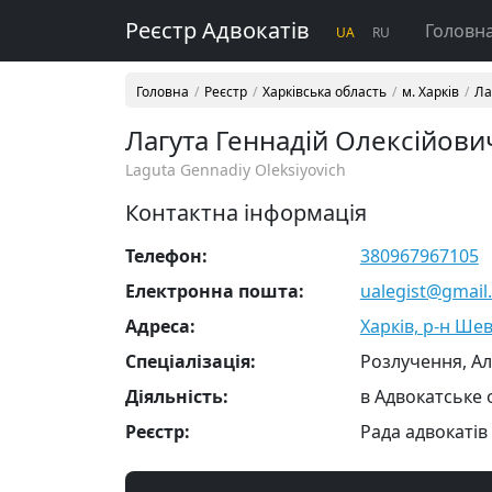
Реєстр Адвокатів
Головн
UA
RU
Головна
Реєстр
Харківська область
м. Харків
Ла
Лагута Геннадій Олексійови
Laguta Gennadiy Oleksiyovich
Контактна інформація
Телефон:
380967967105
Електронна пошта:
ualegist@gmail
Адреса:
Харків, р-н Шев
Cпеціалізація:
Розлучення, А
Діяльність:
в Адвокатське
Реєстр:
Рада адвокатів 