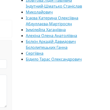
Ізовітова Лідія Павлівна
Індутний-Шматько Станіслав
Миколайович
Ісаєва Катерина Олексіївна
Абдуллаєва-Мартіросян
Іммілейла Хаганіївна
Алехіна Олена Анатоліївна
Бєлкін Аркадій Давидович
Бєлолипецьких Ганна
Сергіївна
Бідило Тарас Олександрович