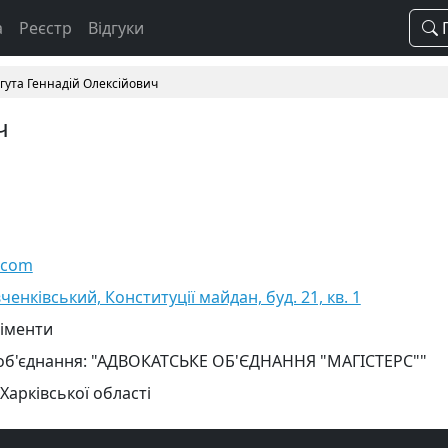
а
Реєстр
Відгуки
П
гута Геннадій Олексійович
ч
.com
ченківський, Конституції майдан, буд. 21, кв. 1
ліменти
 об'єднання: "АДВОКАТСЬКЕ ОБ'ЄДНАННЯ "МАГІСТЕРС""
Харківської області