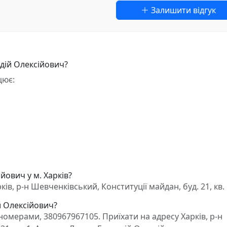
Залишити відгук
адій Олексійович?
цює:
йович у м. Харків?
ів, р-н Шевченківський, Конституції майдан, буд. 21, кв.
й Олексійович?
омерами, 380967967105. Приїхати на адресу Харків, р-н