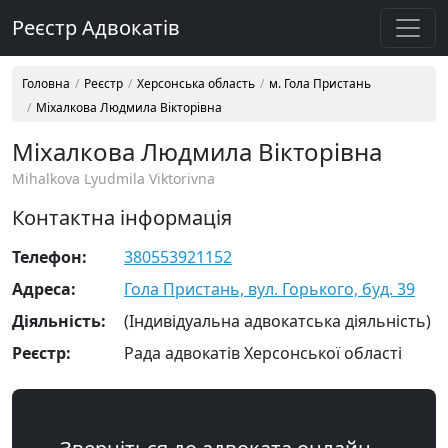
Реєстр Адвокатів
Головна
Реєстр
Херсонська область
м. Гола Пристань
Міхалкова Людмила Вікторівна
Міхалкова Людмила Вікторівна
Mihalkova Lyudmila Viktorivna
Контактна інформація
Телефон:
380553921152
Адреса:
Гола Пристань, вул. Горького, буд. 39
Діяльність:
(Індивідуальна адвокатська діяльність)
Реєстр:
Рада адвокатів Херсонської області