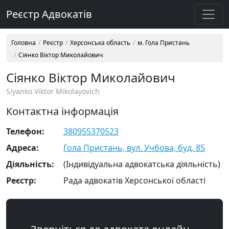
Реєстр Адвокатів
Головна
Реєстр
Херсонська область
м. Гола Пристань
Сіянко Віктор Миколайович
Сіянко Віктор Миколайович
Siyanko Viktor Mikolayovich
Контактна інформація
Телефон:
380955370523
Адреса:
Гола Пристань, вул. Учбова, буд. 85
Діяльність:
(Індивідуальна адвокатська діяльність)
Реєстр:
Рада адвокатів Херсонської області