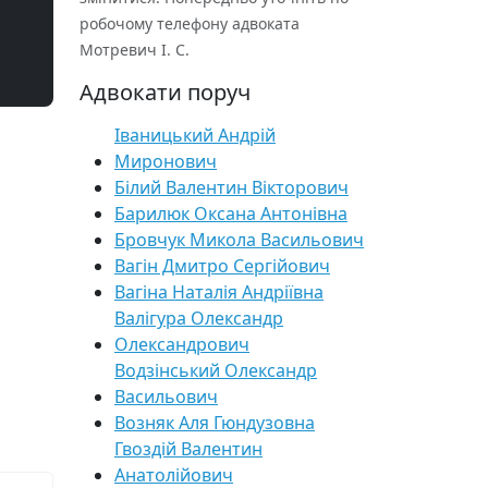
робочому телефону адвоката
Мотревич І. С.
Адвокати поруч
Іваницький Андрій
Миронович
Білий Валентин Вікторович
Барилюк Оксана Антонівна
Бровчук Микола Васильович
Вагін Дмитро Сергійович
Вагіна Наталія Андріївна
Валігура Олександр
Олександрович
Водзінський Олександр
Васильович
Возняк Аля Гюндузовна
Гвоздій Валентин
Анатолійович