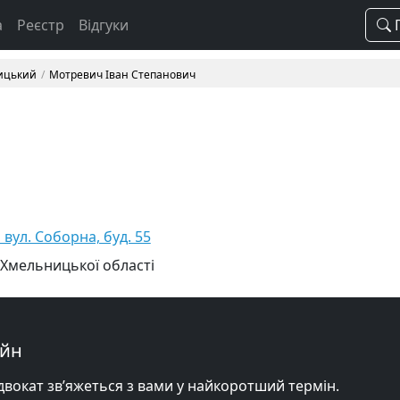
а
Реєстр
Відгуки
П
ицький
Мотревич Іван Степанович
вул. Соборна, буд. 55
 Хмельницької області
айн
адвокат зв’яжеться з вами у найкоротший термін.