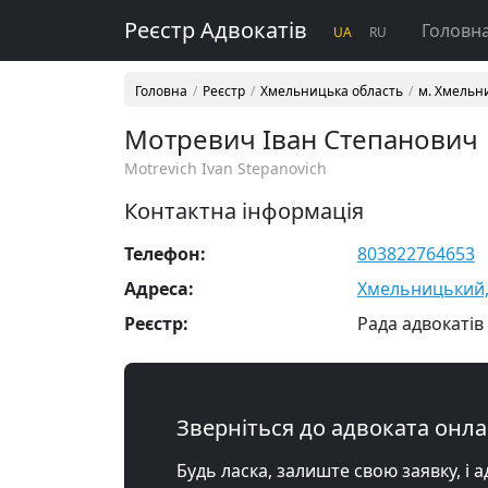
Реєстр Адвокатів
Головн
UA
RU
Головна
Реєстр
Хмельницька область
м. Хмельн
Мотревич Іван Степанович
Motrevich Ivan Stepanovich
Контактна інформація
Телефон:
803822764653
Адреса:
Хмельницький, 
Реєстр:
Рада адвокатів
Зверніться до адвоката онл
Будь ласка, залиште свою заявку, і 