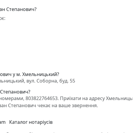
ван Степанович?
ює:
нович у м. Хмельницький?
ницький, вул. Соборна, буд. 55
н Степанович?
номерами, 803822764653. Приїхати на адресу Хмельниць
Іван Степанович чекає на ваше звернення.
ram
Каталог нотаріусів