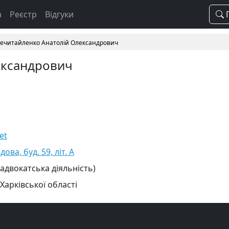
а
Реєстр
Відгуки
П
ечитайленко Анатолій Олександрович
ександрович
et
дова, буд. 59, літ. А
 адвокатська діяльність)
Харківської області