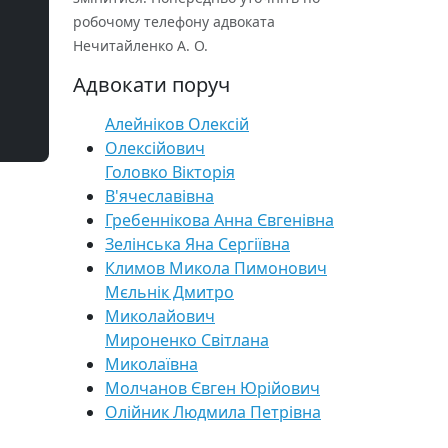
робочому телефону адвоката
Нечитайленко А. О.
Адвокати поруч
Алейніков Олексій
Олексійович
Головко Вікторія
В'ячеславівна
Гребеннікова Анна Євгенівна
Зелінська Яна Сергіївна
Климов Микола Пимонович
Мєльнік Дмитро
Миколайович
Мироненко Світлана
Миколаївна
Молчанов Євген Юрійович
Олійник Людмила Петрівна