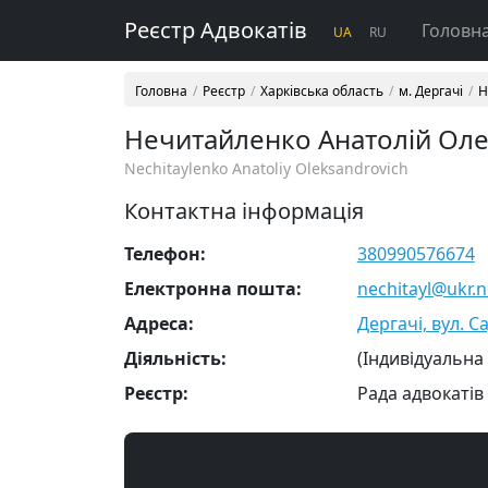
Реєстр Адвокатів
Головн
UA
RU
Головна
Реєстр
Харківська область
м. Дергачі
Н
Нечитайленко Анатолій Ол
Nechitaylenko Anatoliy Oleksandrovich
Контактна інформація
Телефон:
380990576674
Електронна пошта:
nechitayl@ukr.n
Адреса:
Дергачі, вул. Са
Діяльність:
(Індивідуальна
Реєстр:
Рада адвокатів 