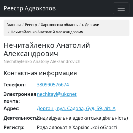
Реестр Адвокатов
Главная
Реестр
Харьковская область
г. Дергачи
Нечитайленко Анатолий Александрович
Нечитайленко Анатолий
Александрович
Nechitaylenko Anatoliy Aleksandrovich
Контактная информация
Телефон:
380990576674
Электронная
nechitayl@ukr.net
почта:
Адрес:
Дергачі, вул. Садова, буд. 59, літ. А
Деятельность:
(Індивідуальна адвокатська діяльність)
Регистр:
Рада адвокатів Харківської області