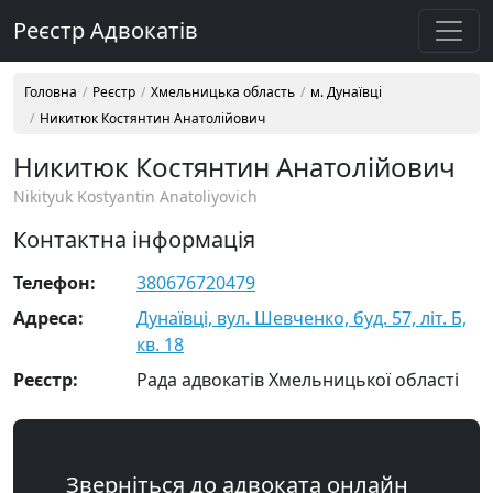
Реєстр Адвокатів
Головна
Реєстр
Хмельницька область
м. Дунаївці
Никитюк Костянтин Анатолійович
Никитюк Костянтин Анатолійович
Nikityuk Kostyantin Anatoliyovich
Контактна інформація
Телефон:
380676720479
Адреса:
Дунаївці, вул. Шевченко, буд. 57, літ. Б,
кв. 18
Реєстр:
Рада адвокатів Хмельницької області
Зверніться до адвоката онлайн