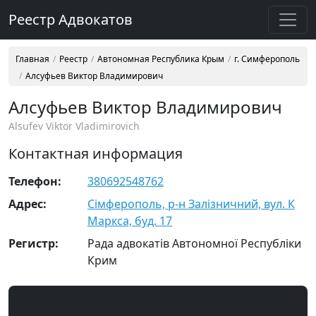
Реестр Адвокатов
Главная
Реестр
Автономная Республика Крым
г. Симферополь
Алсуфьев Виктор Владимирович
Алсуфьев Виктор Владимирович
Alsufev Viktor Vladimirovich
Контактная информация
Телефон:
380692548762
Адрес:
Сімферополь, р-н Залізничний, вул. К
Маркса, буд. 17
Регистр:
Рада адвокатів Автономної Республіки
Крим