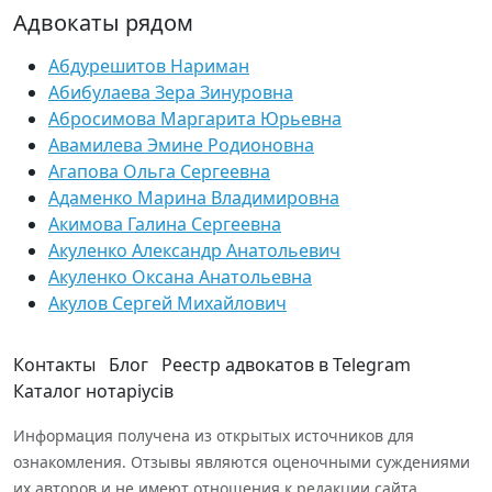
Адвокаты рядом
Абдурешитов Нариман
Абибулаева Зера Зинуровна
Абросимова Маргарита Юрьевна
Авамилева Эмине Родионовна
Агапова Ольга Сергеевна
Адаменко Марина Владимировна
Акимова Галина Сергеевна
Акуленко Александр Анатольевич
Акуленко Оксана Анатольевна
Акулов Сергей Михайлович
Контакты
Блог
Реестр адвокатов в Telegram
Каталог нотаріусів
Информация получена из открытых источников для
ознакомления. Отзывы являются оценочными суждениями
их авторов и не имеют отношения к редакции сайта.