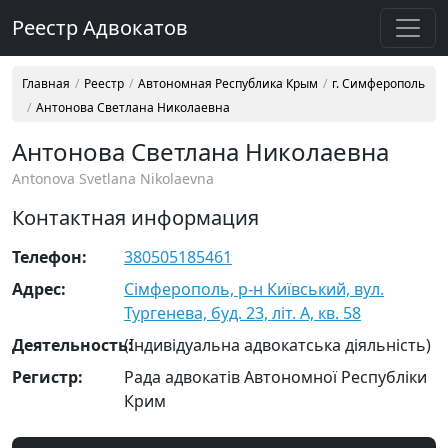
Реестр Адвокатов
Главная
Реестр
Автономная Республика Крым
г. Симферополь
Антонова Светлана Николаевна
Антонова Светлана Николаевна
Antonova Svetlana Nikolaevna
Контактная информация
Телефон:
380505185461
Адрес:
Сімферополь, р-н Київський, вул.
Тургенева, буд. 23, літ. А, кв. 58
Деятельность:
(Індивідуальна адвокатська діяльність)
Регистр:
Рада адвокатів Автономної Республіки
Крим