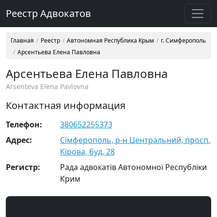
Реестр Адвокатов
Главная
Реестр
Автономная Республика Крым
г. Симферополь
Арсентьева Елена Павловна
Арсентьева Елена Павловна
Arsenteva Elena Pavlovna
Контактная информация
Телефон:
380652255373
Адрес:
Сімферополь, р-н Центральний, просп.
Кірова, буд. 28
Регистр:
Рада адвокатів Автономної Республіки
Крим