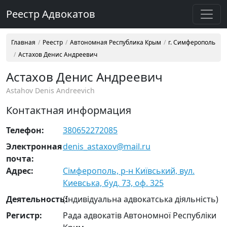
Реестр Адвокатов
Главная
Реестр
Автономная Республика Крым
г. Симферополь
Астахов Денис Андреевич
Астахов Денис Андреевич
Astahov Denis Andreevich
Контактная информация
Телефон:
380652272085
Электронная
denis_astaxov@mail.ru
почта:
Адрес:
Сімферополь, р-н Київський, вул.
Киевська, буд. 73, оф. 325
Деятельность:
(Індивідуальна адвокатська діяльність)
Регистр:
Рада адвокатів Автономної Республіки