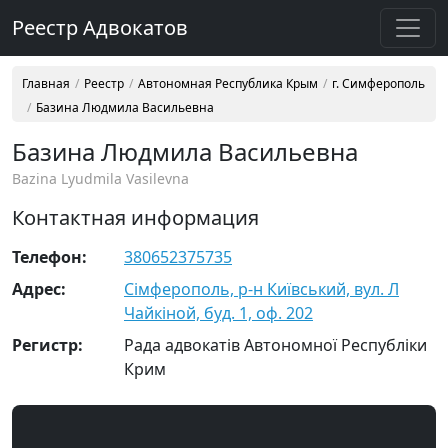
Реестр Адвокатов
Главная
Реестр
Автономная Республика Крым
г. Симферополь
Базина Людмила Васильевна
Базина Людмила Васильевна
Bazina Lyudmila Vasilevna
Контактная информация
Телефон:
380652375735
Адрес:
Сімферополь, р-н Київський, вул. Л
Чайкіной, буд. 1, оф. 202
Регистр:
Рада адвокатів Автономної Республіки
Крим