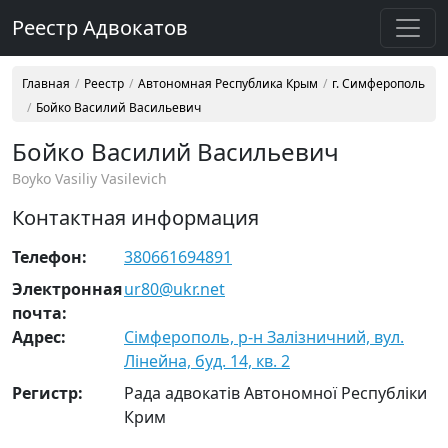
Реестр Адвокатов
Главная
Реестр
Автономная Республика Крым
г. Симферополь
Бойко Василий Васильевич
Бойко Василий Васильевич
Boyko Vasiliy Vasilevich
Контактная информация
Телефон:
380661694891
Электронная
ur80@ukr.net
почта:
Адрес:
Сімферополь, р-н Залізничний, вул.
Лінейна, буд. 14, кв. 2
Регистр:
Рада адвокатів Автономної Республіки
Крим