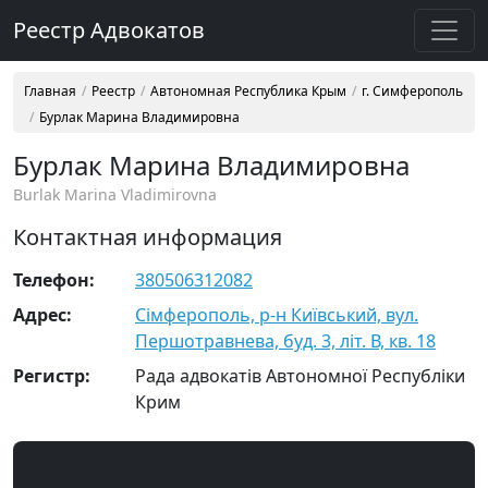
Реестр Адвокатов
Главная
Реестр
Автономная Республика Крым
г. Симферополь
Бурлак Марина Владимировна
Бурлак Марина Владимировна
Burlak Marina Vladimirovna
Контактная информация
Телефон:
380506312082
Адрес:
Сімферополь, р-н Київський, вул.
Першотравнева, буд. 3, літ. В, кв. 18
Регистр:
Рада адвокатів Автономної Республіки
Крим