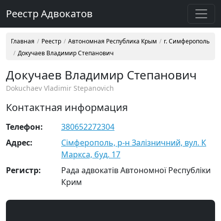
Реестр Адвокатов
Главная
Реестр
Автономная Республика Крым
г. Симферополь
Докучаев Владимир Степанович
Докучаев Владимир Степанович
Dokuchaev Vladimir Stepanovich
Контактная информация
Телефон:
380652272304
Адрес:
Сімферополь, р-н Залізничний, вул. К
Маркса, буд. 17
Регистр:
Рада адвокатів Автономної Республіки
Крим