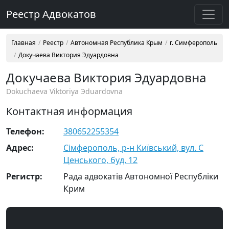
Реестр Адвокатов
Главная
Реестр
Автономная Республика Крым
г. Симферополь
Докучаева Виктория Эдуардовна
Докучаева Виктория Эдуардовна
Dokuchaeva Viktoriya Эduardovna
Контактная информация
Телефон:
380652255354
Адрес:
Сімферополь, р-н Київський, вул. С
Ценського, буд. 12
Регистр:
Рада адвокатів Автономної Республіки
Крим