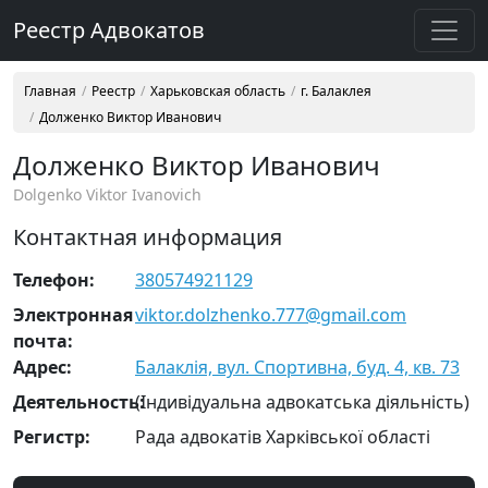
Реестр Адвокатов
Главная
Реестр
Харьковская область
г. Балаклея
Долженко Виктор Иванович
Долженко Виктор Иванович
Dolgenko Viktor Ivanovich
Контактная информация
Телефон:
380574921129
Электронная
viktor.dolzhenko.777@gmail.com
почта:
Адрес:
Балаклія, вул. Спортивна, буд. 4, кв. 73
Деятельность:
(Індивідуальна адвокатська діяльність)
Регистр:
Рада адвокатів Харківської області