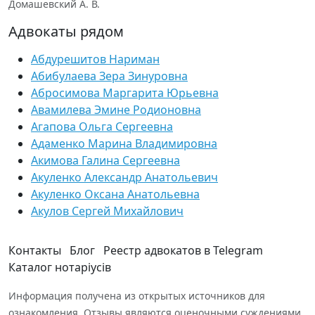
Домашевский А. В.
Адвокаты рядом
Абдурешитов Нариман
Абибулаева Зера Зинуровна
Абросимова Маргарита Юрьевна
Авамилева Эмине Родионовна
Агапова Ольга Сергеевна
Адаменко Марина Владимировна
Акимова Галина Сергеевна
Акуленко Александр Анатольевич
Акуленко Оксана Анатольевна
Акулов Сергей Михайлович
Контакты
Блог
Реестр адвокатов в Telegram
Каталог нотаріусів
Информация получена из открытых источников для
ознакомления. Отзывы являются оценочными суждениями