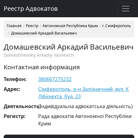
Реестр Адвокатов
Главная
Реестр
Автономная Республика Крым
г. Симферополь
Домашевский Аркадий Васильевич
Домашевский Аркадий Васильевич
Domashhevskiy Arkadiy Vasilevich
Контактная информация
Телефон:
380667275232
Адрес:
Сімферополь, р-н Залізничний, вул. К
Лібкнехта, буд. 23
Деятельность:
(Індивідуальна адвокатська діяльність)
Регистр:
Рада адвокатів Автономної Республіки
Крим