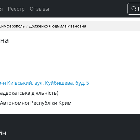
ая
Реестр
Отзывы
П
 Симферополь
Дриженко Людмила Ивановна
на
-н Київський, вул. Куйбишева, буд. 5
 адвокатська діяльність)
 Автономної Республіки Крим
йн