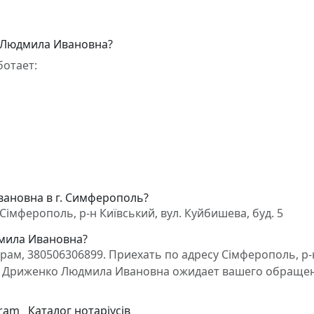
 Людмила Ивановна?
отает:
вановна в г. Симферополь?
мферополь, р-н Київський, вул. Куйбишева, буд. 5
дмила Ивановна?
ам, 380506306899. Приехать по адресу Сімферополь, р-
окат Дриженко Людмила Ивановна ожидает вашего обраще
gram
Каталог нотаріусів