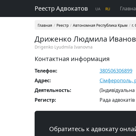
Реестр Адвокатов
Главн
UA
RU
Главная
Реестр
Автономная Республика Крым
г.
Дриженко Людмила Иванов
Drigenko Lyudmila Ivanovna
Контактная информация
Телефон:
380506306899
Адрес:
Сімферополь, р
Деятельность:
(Індивідуальна
Регистр:
Рада адвокатів
Обратитесь к адвокату онла