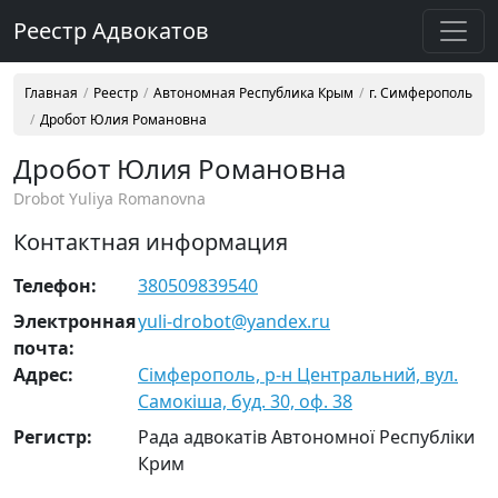
Реестр Адвокатов
Главная
Реестр
Автономная Республика Крым
г. Симферополь
Дробот Юлия Романовна
Дробот Юлия Романовна
Drobot Yuliya Romanovna
Контактная информация
Телефон:
380509839540
Электронная
yuli-drobot@yandex.ru
почта:
Адрес:
Сімферополь, р-н Центральний, вул.
Самокіша, буд. 30, оф. 38
Регистр:
Рада адвокатів Автономної Республіки
Крим