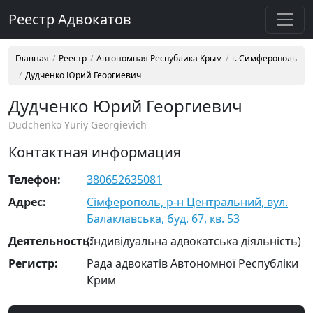
Реестр Адвокатов
Главная
Реестр
Автономная Республика Крым
г. Симферополь
Дудченко Юрий Георгиевич
Дудченко Юрий Георгиевич
Dudchenko Yuriy Georgievich
Контактная информация
Телефон:
380652635081
Адрес:
Сімферополь, р-н Центральний, вул.
Балаклавська, буд. 67, кв. 53
Деятельность:
(Індивідуальна адвокатська діяльність)
Регистр:
Рада адвокатів Автономної Республіки
Крим