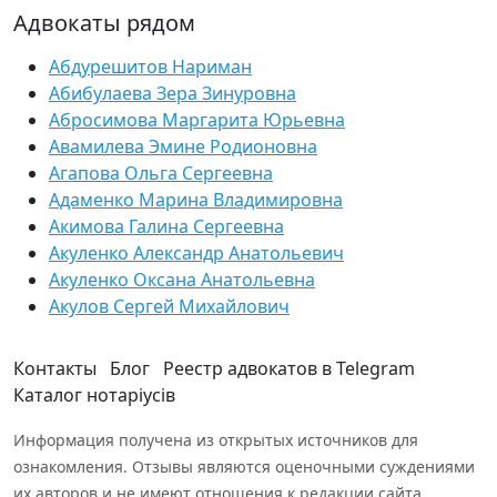
Адвокаты рядом
Абдурешитов Нариман
Абибулаева Зера Зинуровна
Абросимова Маргарита Юрьевна
Авамилева Эмине Родионовна
Агапова Ольга Сергеевна
Адаменко Марина Владимировна
Акимова Галина Сергеевна
Акуленко Александр Анатольевич
Акуленко Оксана Анатольевна
Акулов Сергей Михайлович
Контакты
Блог
Реестр адвокатов в Telegram
Каталог нотаріусів
Информация получена из открытых источников для
ознакомления. Отзывы являются оценочными суждениями
их авторов и не имеют отношения к редакции сайта.