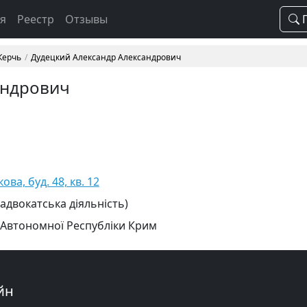
ая
Реестр
Отзывы
П
 Керчь
Дудецкий Александр Александрович
андрович
ова, буд. 48, кв. 12
 адвокатська діяльність)
 Автономної Республіки Крим
йн