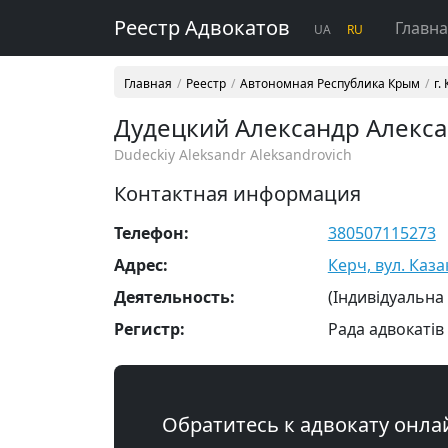
Реестр Адвокатов
Главн
UA
RU
Главная
Реестр
Автономная Республика Крым
г.
Дудецкий Александр Алекс
Dudeckiy Aleksandr Aleksandrovich
Контактная информация
Телефон:
380507115273
Адрес:
Керч, вул. Казак
Деятельность:
(Індивідуальна
Регистр:
Рада адвокатів
Обратитесь к адвокату онла