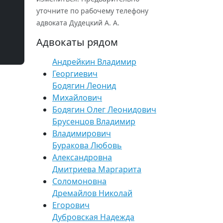
уточните по рабочему телефону
адвоката Дудецкий А. А.
Адвокаты рядом
Андрейкин Владимир
Георгиевич
Бодягин Леонид
Михайлович
Бодягин Олег Леонидович
Брусенцов Владимир
Владимирович
Буракова Любовь
Александровна
Дмитриева Маргарита
Соломоновна
Дремайлов Николай
Егорович
Дубровская Надежда