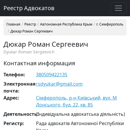
Реестр Адвокатов
Главная
Реестр
Автономная Республика Крым
г. Симферополь
Дюкар Роман Сергеевич
Дюкар Роман Сергеевич
Dyukar Roman Sergeevich
Контактная информация
Телефон:
380509422135
Электронная
rsdyukar@gmail.com
почта:
Адрес:
Сімферополь, р-н Київський, вул. М
Донського, буд. 22, кв. 85
Деятельность:
(Індивідуальна адвокатська діяльність)
Регистр:
Рада адвокатів Автономної Республіки