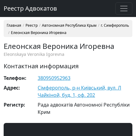
Реестр Адвокатов
Главная
Реестр
Автономная Республика Крым
г. Симферополь
Елеонская Вероника Игоревна
Елеонская Вероника Игоревна
Eleonskaya Veronika Igorevna
Контактная информация
Телефон:
380950952963
Адрес:
Сімферополь, р-н Київський, вул. Л
Чайкіной, буд. 1, оф. 202
Регистр:
Рада адвокатів Автономної Республіки
Крим