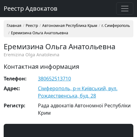
Реестр Адвокатов
Главная
Реестр
Автономная Республика Крым
г. Симферополь
Еремизина Ольга Анатольевна
Еремизина Ольга Анатольевна
Eremizina Olga Anatolevna
Контактная информация
Телефон:
380652513710
Адрес:
Сімферополь, р-н Київський, вул.
Рождественська, буд. 28
Регистр:
Рада адвокатів Автономної Республіки
Крим