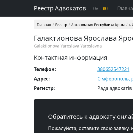
Реестр Адвокатов
Главн
UA
RU
Главная
Реестр
Автономная Республика Крым
г.
Галактионова Ярослава Яро
Galaktionova Yaroslava Yaroslavna
Контактная информация
Телефон:
380652547221
Адрес:
Сімферополь, р-
Регистр:
Рада адвокатів
Обратитесь к адвокату онла
Пожалуйста, оставьте свою заявку, 