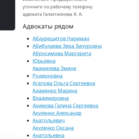
уточните по рабочему телефону
адвоката Галактионова Я. Я.
Адвокаты рядом
Абдурешитов Нариман
Абибулаева Зера Зинуровна
Абросимова Маргарита
Юрьевна
Авамилева Эмине
Родионовна
Агапова Ольга Сергеевна
Адаменко Марина
Владимировна
Акимова Галина Сергеевна
Акуленко Александр
Анатольевич
Акуленко Оксана
Анатольевна