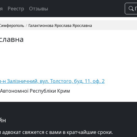
ая
Реестр
Отзывы
П
 Симферополь
Галактионова Ярослава Ярославна
славна
н Залізничний, вул. Толстого, буд. 11, оф. 2
 Автономної Республіки Крим
йн
и адвокат свяжется с вами в кратчайшие сроки.