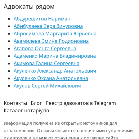
Адвокаты рядом
Абдурешитов Нариман
Абибулаева Зера Зинуровна
Абросимова Маргарита Юрьевна
Авамилева Эмине Родионовна
Агапова Ольга Сергеевна
Адаменко Марина Владимировна
Акимова Галина Сергеевна
Акуленко Александр Анатольевич
Акуленко Оксана Анатольевна
Акулов Сергей Михайлович
Контакты
Блог
Реестр адвокатов в Telegram
Каталог нотаріусів
Информация получена из открытых источников для
ознакомления. Отзывы являются оценочными суждениями
их авторов и не имеют отношения к редакции сайта.