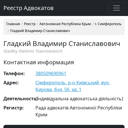
Реестр Адвокатов
Главная
Реестр
Автономная Республика Крым
г. Симферополь
Гладкий Владимир Станиславович
Гладкий Владимир Станиславович
Gladkiy Vladimir Stanislavovich
Контактная информация
Телефон:
380509690961
Адрес:
Сімферополь, р-н Київський, вул.
Кирова, буд. 56, кв. 1
Деятельность:
(Індивідуальна адвокатська діяльність)
Регистр:
Рада адвокатів Автономної Республіки
Крим