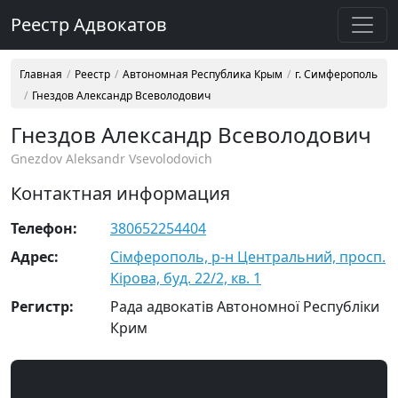
Реестр Адвокатов
Главная
Реестр
Автономная Республика Крым
г. Симферополь
Гнездов Александр Всеволодович
Гнездов Александр Всеволодович
Gnezdov Aleksandr Vsevolodovich
Контактная информация
Телефон:
380652254404
Адрес:
Сімферополь, р-н Центральний, просп.
Кірова, буд. 22/2, кв. 1
Регистр:
Рада адвокатів Автономної Республіки
Крим