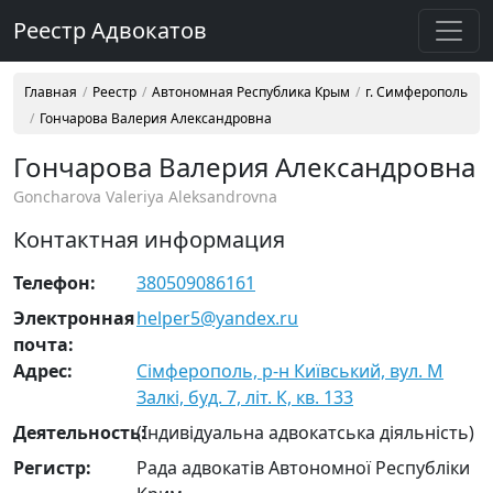
Реестр Адвокатов
Главная
Реестр
Автономная Республика Крым
г. Симферополь
Гончарова Валерия Александровна
Гончарова Валерия Александровна
Goncharova Valeriya Aleksandrovna
Контактная информация
Телефон:
380509086161
Электронная
helper5@yandex.ru
почта:
Адрес:
Сімферополь, р-н Київський, вул. М
Залкі, буд. 7, літ. К, кв. 133
Деятельность:
(Індивідуальна адвокатська діяльність)
Регистр:
Рада адвокатів Автономної Республіки