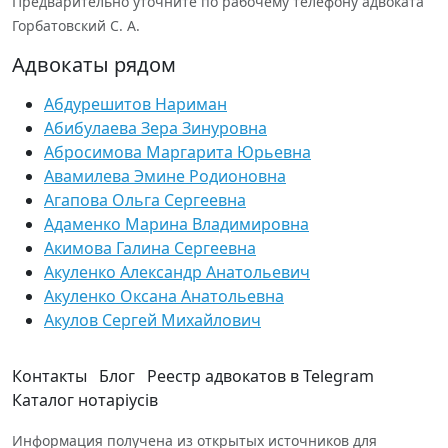
Предварительно уточните по рабочему телефону адвоката
Горбатовский С. А.
Адвокаты рядом
Абдурешитов Нариман
Абибулаева Зера Зинуровна
Абросимова Маргарита Юрьевна
Авамилева Эмине Родионовна
Агапова Ольга Сергеевна
Адаменко Марина Владимировна
Акимова Галина Сергеевна
Акуленко Александр Анатольевич
Акуленко Оксана Анатольевна
Акулов Сергей Михайлович
Контакты
Блог
Реестр адвокатов в Telegram
Каталог нотаріусів
Информация получена из открытых источников для