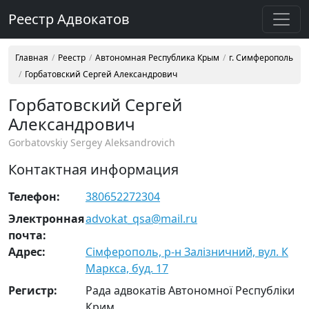
Реестр Адвокатов
Главная
Реестр
Автономная Республика Крым
г. Симферополь
Горбатовский Сергей Александрович
Горбатовский Сергей
Александрович
Gorbatovskiy Sergey Aleksandrovich
Контактная информация
Телефон:
380652272304
Электронная
advokat_qsa@mail.ru
почта:
Адрес:
Сімферополь, р-н Залізничний, вул. К
Маркса, буд. 17
Регистр:
Рада адвокатів Автономної Республіки
Крим