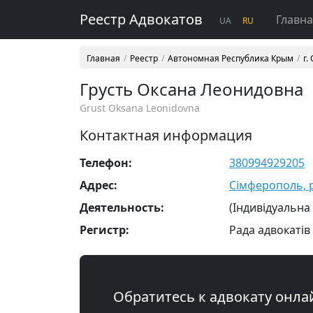
Реестр Адвокатов
Главн
UA
RU
Главная
Реестр
Автономная Республика Крым
г.
Грусть Оксана Леонидовна
Grust Oksana Leonidovna
Контактная информация
Телефон:
380994929205
Адрес:
Сімферополь, р
Деятельность:
(Індивідуальна
Регистр:
Рада адвокатів
Обратитесь к адвокату онла