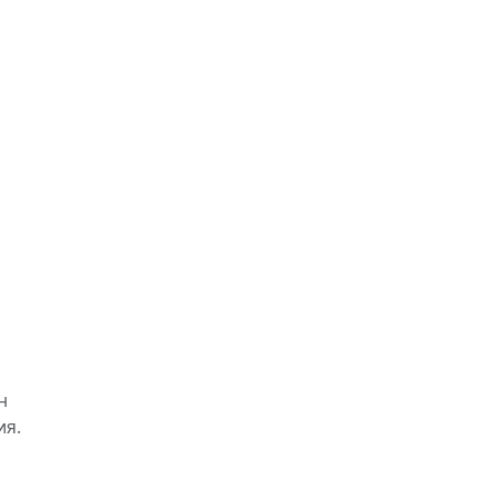
н
ия.