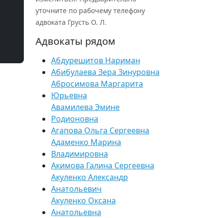
уточните по рабочему телефону
адвоката Грусть О. Л.
Адвокаты рядом
Абдурешитов Нариман
Абибулаева Зера Зинуровна
Абросимова Маргарита
Юрьевна
Авамилева Эмине
Родионовна
Агапова Ольга Сергеевна
Адаменко Марина
Владимировна
Акимова Галина Сергеевна
Акуленко Александр
Анатольевич
Акуленко Оксана
Анатольевна