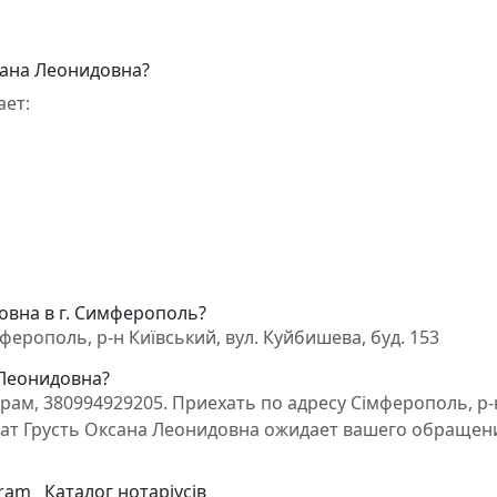
сана Леонидовна?
ает:
овна в г. Симферополь?
ерополь, р-н Київський, вул. Куйбишева, буд. 153
 Леонидовна?
ам, 380994929205. Приехать по адресу Сімферополь, р-
вокат Грусть Оксана Леонидовна ожидает вашего обращен
gram
Каталог нотаріусів