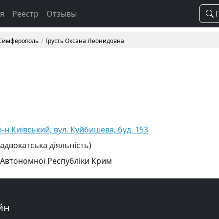
ая
Реестр
Отзывы
П
 Симферополь
Грусть Оксана Леонидовна
-н Київський, вул. Куйбишева, буд. 153
 адвокатська діяльність)
 Автономної Республіки Крим
йн