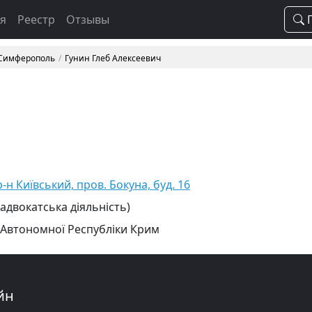
ая
Реестр
Отзывы
П
 Симферополь
Гунин Глеб Алексеевич
-н Київський, пров. Бокуна, буд. 16
 адвокатська діяльність)
 Автономної Республіки Крим
йн