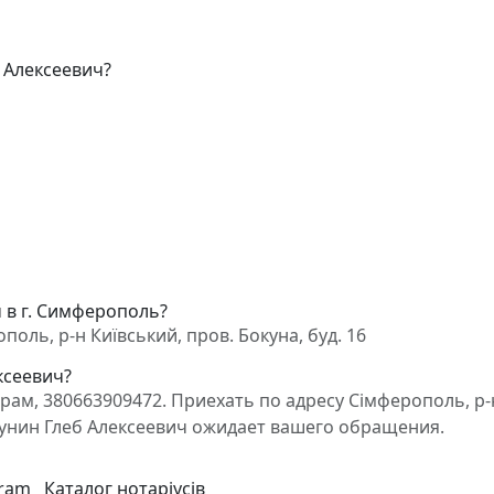
 Алексеевич?
ч в г. Симферополь?
оль, р-н Київський, пров. Бокуна, буд. 16
ксеевич?
ам, 380663909472. Приехать по адресу Сімферополь, р-
т Гунин Глеб Алексеевич ожидает вашего обращения.
gram
Каталог нотаріусів