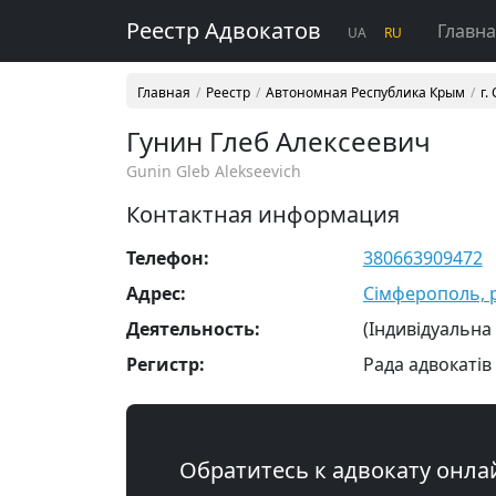
Реестр Адвокатов
Главн
UA
RU
Главная
Реестр
Автономная Республика Крым
г.
Гунин Глеб Алексеевич
Gunin Gleb Alekseevich
Контактная информация
Телефон:
380663909472
Адрес:
Сімферополь, р
Деятельность:
(Індивідуальна
Регистр:
Рада адвокатів
Обратитесь к адвокату онла