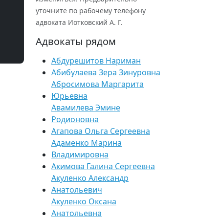
уточните по рабочему телефону
адвоката Иотковский А. Г.
Адвокаты рядом
Абдурешитов Нариман
Абибулаева Зера Зинуровна
Абросимова Маргарита
Юрьевна
Авамилева Эмине
Родионовна
Агапова Ольга Сергеевна
Адаменко Марина
Владимировна
Акимова Галина Сергеевна
Акуленко Александр
Анатольевич
Акуленко Оксана
Анатольевна