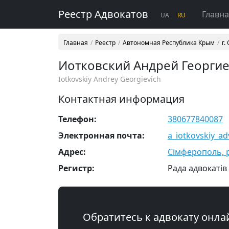
Реестр Адвокатов
Главн
UA
RU
Главная
Реестр
Автономная Республика Крым
г.
Иотковский Андрей Георги
Iotkovskiy Andrey Georgievich
Контактная информация
Телефон:
380677840087
Электронная почта:
a_iotkovskiy_a
Адрес:
Сімферополь, р-
Регистр:
Рада адвокатів
Обратитесь к адвокату онла