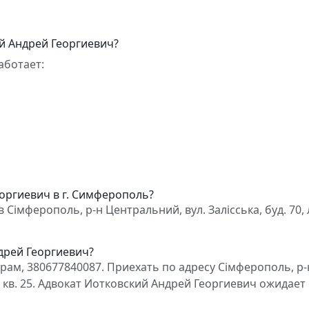
й Андрей Георгиевич?
аботает:
еоргиевич в г. Симферополь?
імферополь, р-н Центральний, вул. Залісська, буд. 70, лі
дрей Георгиевич?
ам, 380677840087. Приехать по адресу Сімферополь, р-
 А, кв. 25. Адвокат Иотковский Андрей Георгиевич ожидает