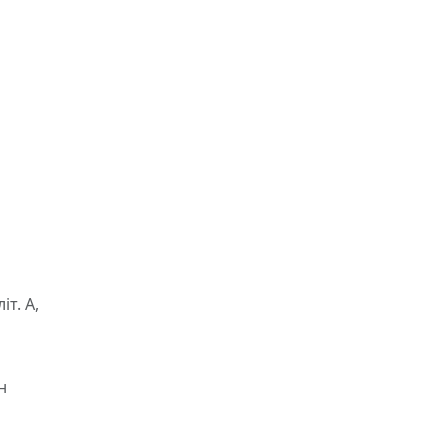
т. А,
н