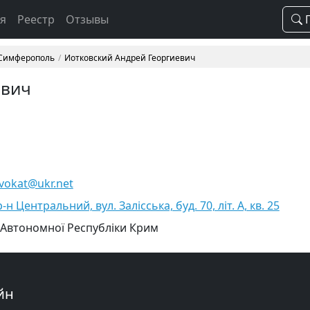
ая
Реестр
Отзывы
П
 Симферополь
Иотковский Андрей Георгиевич
евич
dvokat@ukr.net
н Центральний, вул. Залісська, буд. 70, літ. А, кв. 25
 Автономної Республіки Крим
йн