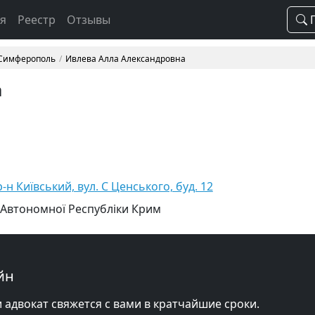
ая
Реестр
Отзывы
П
 Симферополь
Ивлева Алла Александровна
а
н Київський, вул. С Ценського, буд. 12
 Автономної Республіки Крим
йн
и адвокат свяжется с вами в кратчайшие сроки.