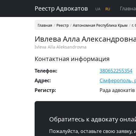
Реестр Адвокатов
Главн
UA
RU
Главная
Реестр
Автономная Республика Крым
г.
Ивлева Алла Александровн
Ivleva Alla Aleksandrovna
Контактная информация
Телефон:
380652255354
Адрес:
Сімферополь, р-
Регистр:
Рада адвокатів
Обратитесь к адвокату онла
Пожалуйста, оставьте свою заявку, 