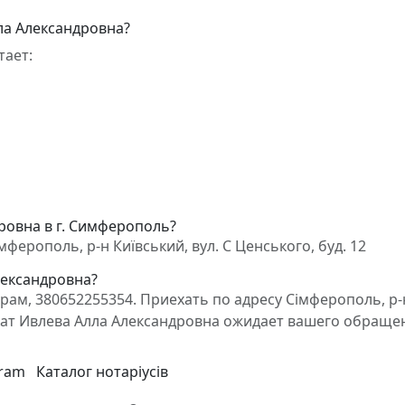
ла Александровна?
тает:
ровна в г. Симферополь?
ферополь, р-н Київський, вул. С Ценського, буд. 12
лександровна?
ам, 380652255354. Приехать по адресу Сімферополь, р-
двокат Ивлева Алла Александровна ожидает вашего обраще
gram
Каталог нотаріусів