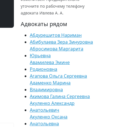
уточните по рабочему телефону
адвоката Ивлева А. А.
Адвокаты рядом
Абдурешитов Нариман
Абибулаева Зера Зинуровна
Абросимова Маргарита
Юрьевна
Авамилева Эмине
Родионовна
Агапова Ольга Сергеевна
Адаменко Марина
Владимировна
Акимова Галина Сергеевна
Акуленко Александр
Анатольевич
Акуленко Оксана
Анатольевна