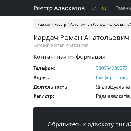
Реестр Адвокатов
Главн
UA
RU
Главная
Реестр
Автономная Республика Крым
г.
Кардач Роман Анатольевич
Kardach Roman Anatolevich
Контактная информация
Телефон:
380954239672
Адрес:
Сімферополь, р-
Деятельность:
(Індивідуальна
Регистр:
Рада адвокатів
Обратитесь к адвокату онла