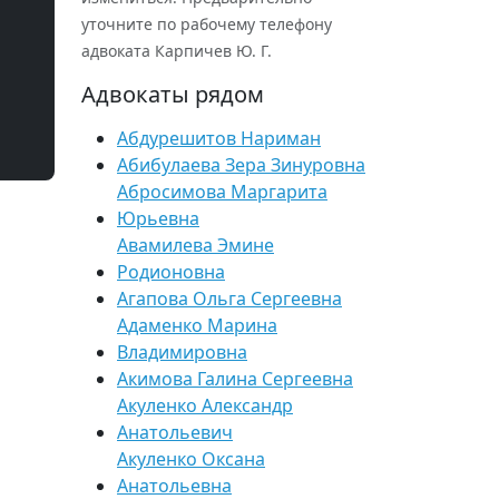
уточните по рабочему телефону
адвоката Карпичев Ю. Г.
Адвокаты рядом
Абдурешитов Нариман
Абибулаева Зера Зинуровна
Абросимова Маргарита
Юрьевна
Авамилева Эмине
Родионовна
Агапова Ольга Сергеевна
Адаменко Марина
Владимировна
Акимова Галина Сергеевна
Акуленко Александр
Анатольевич
Акуленко Оксана
Анатольевна