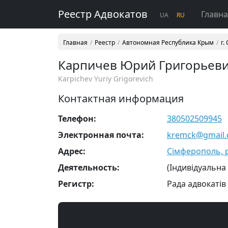
Реестр Адвокатов
Главн
UA
RU
Главная
Реестр
Автономная Республика Крым
г.
Карпичев Юрий Григорьев
Karpichev Yuriy Grigorevich
Контактная информация
Телефон:
380502509945
Электронная почта:
kremck@gmail
Адрес:
Сімферополь, р-
Деятельность:
(Індивідуальна
Регистр:
Рада адвокатів