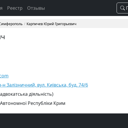
ая
Реестр
Отзывы
П
 Симферополь
Карпичев Юрий Григорьевич
ич
.com
н Залізничний, вул. Київська, буд. 74/6
 адвокатська діяльність)
 Автономної Республіки Крим