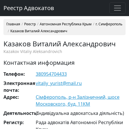
Реестр Адвокатов
Главная
Реестр
Автономная Республика Крым
г. Симферополь
Казаков Виталий Александрович
Казаков Виталий Александрович
Kazakov Vitaliy Aleksandrovich
Контактная информация
Телефон:
380954704433
Электронная
vitaliy_yurist@mail.ru
почта:
Адрес:
Сімферополь, р-н Залізничний, шосе
Московского, буд. 11КМ
Деятельность:
(Індивідуальна адвокатська діяльність)
Регистр:
Рада адвокатів Автономної Республіки