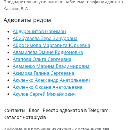
Предварительно уточните по рабочему телефону адвоката
Казаков В. А.
Адвокаты рядом
Абдурешитов Нариман
Абибулаева Зера Зинуровна
Абросимова Маргарита Юрьевна
Авамилева Эмине Родионовна
Агапова Ольга Сергеевна
Адаменко Марина Владимировна
Акимова Галина Сергеевна
Акуленко Александр Анатольевич
Акуленко Оксана Анатольевна
Акулов Сергей Михайлович
Контакты
Блог
Реестр адвокатов в Telegram
Каталог нотаріусів
Информация получена из открытых источников для