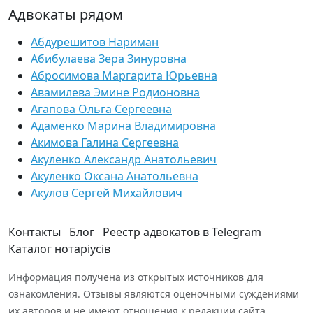
Адвокаты рядом
Абдурешитов Нариман
Абибулаева Зера Зинуровна
Абросимова Маргарита Юрьевна
Авамилева Эмине Родионовна
Агапова Ольга Сергеевна
Адаменко Марина Владимировна
Акимова Галина Сергеевна
Акуленко Александр Анатольевич
Акуленко Оксана Анатольевна
Акулов Сергей Михайлович
Контакты
Блог
Реестр адвокатов в Telegram
Каталог нотаріусів
Информация получена из открытых источников для
ознакомления. Отзывы являются оценочными суждениями
их авторов и не имеют отношения к редакции сайта.