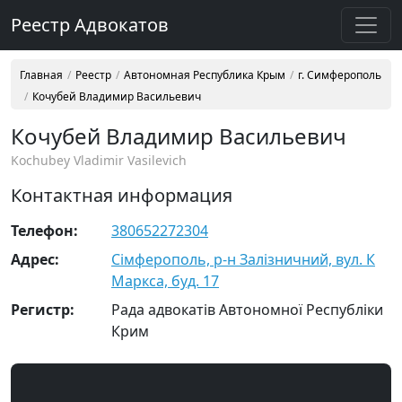
Реестр Адвокатов
Главная
Реестр
Автономная Республика Крым
г. Симферополь
Кочубей Владимир Васильевич
Кочубей Владимир Васильевич
Kochubey Vladimir Vasilevich
Контактная информация
Телефон:
380652272304
Адрес:
Сімферополь, р-н Залізничний, вул. К
Маркса, буд. 17
Регистр:
Рада адвокатів Автономної Республіки
Крим