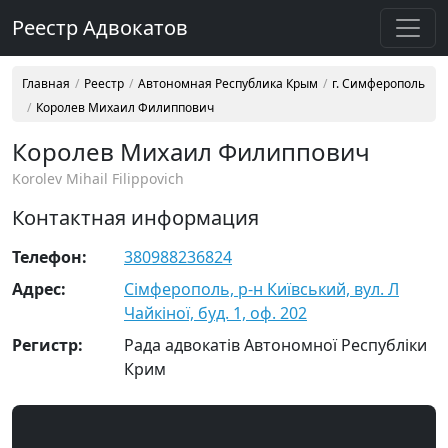
Реестр Адвокатов
Главная
Реестр
Автономная Республика Крым
г. Симферополь
Королев Михаил Филиппович
Королев Михаил Филиппович
Korolev Mihail Filippovich
Контактная информация
Телефон:
380988236824
Адрес:
Сімферополь, р-н Київський, вул. Л
Чайкіної, буд. 1, оф. 202
Регистр:
Рада адвокатів Автономної Республіки
Крим