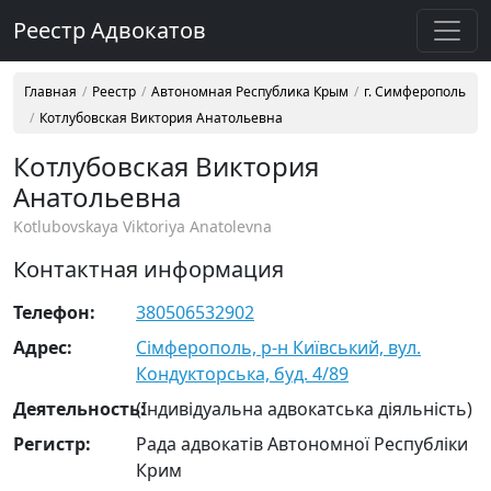
Реестр Адвокатов
Главная
Реестр
Автономная Республика Крым
г. Симферополь
Котлубовская Виктория Анатольевна
Котлубовская Виктория
Анатольевна
Kotlubovskaya Viktoriya Anatolevna
Контактная информация
Телефон:
380506532902
Адрес:
Сімферополь, р-н Київський, вул.
Кондукторська, буд. 4/89
Деятельность:
(Індивідуальна адвокатська діяльність)
Регистр:
Рада адвокатів Автономної Республіки
Крим