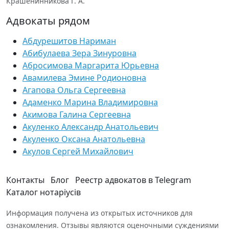
Крашенинникова Г. А.
Адвокаты рядом
Абдурешитов Нариман
Абибулаева Зера Зинуровна
Абросимова Маргарита Юрьевна
Авамилева Эмине Родионовна
Агапова Ольга Сергеевна
Адаменко Марина Владимировна
Акимова Галина Сергеевна
Акуленко Александр Анатольевич
Акуленко Оксана Анатольевна
Акулов Сергей Михайлович
Контакты
Блог
Реестр адвокатов в Telegram
Каталог нотаріусів
Информация получена из открытых источников для
ознакомления. Отзывы являются оценочными суждениями