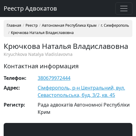
Реестр Адвокатов
Главная
Реестр
Автономная Республика Крым
г. Симферополь
Крючкова Наталья Владиславовна
Крючкова Наталья Владиславовна
Kryuchkova Natalya Vladislavovna
Контактная информация
Телефон:
380679972444
Адрес:
Сімферополь, р-н Центральний, вул.
Севастопольська, буд. 3/2, кв. 45
Регистр:
Рада адвокатів Автономної Республіки
Крим